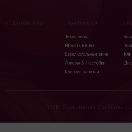
О Компании
Продукция
Па
Тихие вина
Зав
Игристые вина
Тор
Безалкогольные вина
Кли
Ликеры & Настойки
Дис
Крепкие напитки
ТОВ "Укримпорт Трейдинг",
C