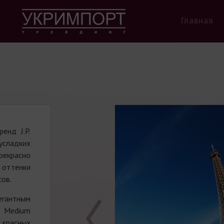
Главная
енд J.P.
усладких
екрасно
 оттенки
сов.
гантным
, Medium
 красных