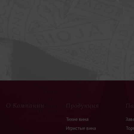
О Компании
Продукция
Па
Тихие вина
Зав
Игристые вина
Тор