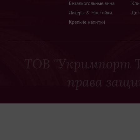
Безалкогольные вина
Кли
Ликеры & Настойки
Дис
Крепкие напитки
ТОВ "Укримпорт Т
права защи