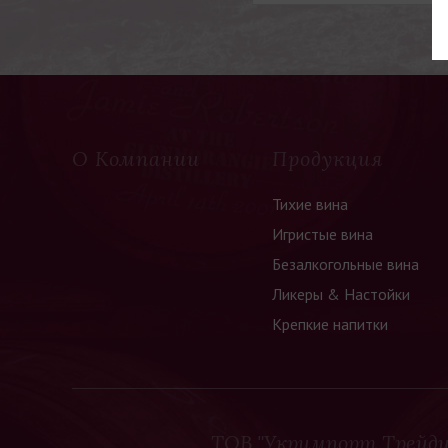
О Компании
Продукция
Тихие вина
Игристые вина
Безалкогольные вина
Ликеры & Настойки
Крепкие напитки
ТОВ "Укримпорт Трейди