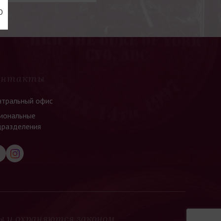
Ю
онтакты
нтральный офис
иональные
дразделения
ы и охраняются законом.