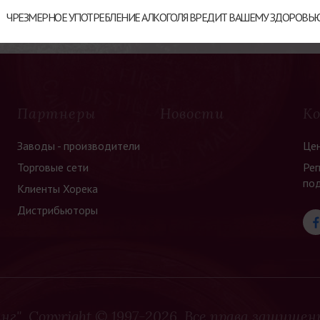
ЧРЕЗМЕРНОЕ УПОТРЕБЛЕНИЕ АЛКОГОЛЯ ВРЕДИТ ВАШЕМУ ЗДОРОВЬ
Партнеры
Новости
К
Заводы - производители
Це
Торговые сети
Рег
по
Клиенты Хорека
Дистрибьюторы
нг",
Copyright © 1997-2026. Все права защищен