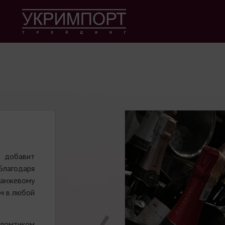
 добавит
Благодаря
ранжевому
м в любой
е ломтиком