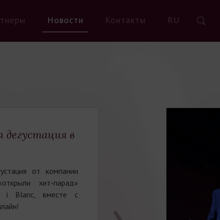
тнеры
Новости
Контакты
RU
ая дегустация в
густация от компании
ткрыли хит-парад»
s i Blanc, вместе с
лайн!