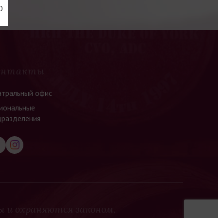
акое вино, как Cava.
Ю
 Blanc, которым сейчас
 сын Пепе, находится
ля с виноградниками,
ивковыми, фиговыми и
онтакты
я делать акцент на
нтральный офис
качества испанского
иональные
дразделения
ы и охраняются законом.