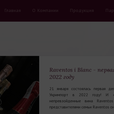
Главная
О Компании
Продукция
Пар
Raventos i Blanc - перв
2022 году
21 января состоялась первая де
Укримпорт в 2022 году! И «о
непревзойденные вина Ravento
представителями семьи Raventos он