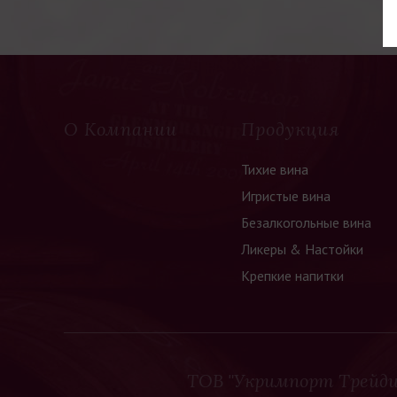
лают ваши
 летнего
О Компании
Продукция
Тихие вина
Игристые вина
Безалкогольные вина
Ликеры & Настойки
Крепкие напитки
ТОВ "Укримпорт Трейди