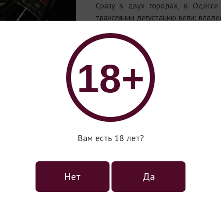
Сразу в двух городах, в Одессе
трансляции дегустацию вели: владе
Pepe Raventos, и экспорт-менедж
Escala.
Посетило немало профессионалов! 
18+
- Raventόs i Blanc Blanc de Blancs;
- Raventόs i Blanc De Nit Rose;
- Raventόs i Blanc De la Finca;
- Raventόs i Blanc Textures de Pedra;
- Raventόs i Blanc Manuel Raventós 
Вам есть 18 лет?
История семьи Равентос берет на
года, когда впервые упоминает
недвижимость, которая затем на пр
передается из поколения в поколен
Нет
Да
«жило» виноградарством и винодел
К таковым относится и Хосе Раве