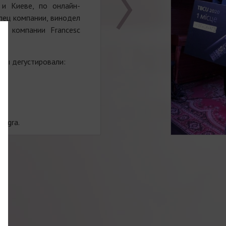
 и Киеве, по онлайн-
лец компании, винодел
ер компании Francesc
Мы дегустировали:
Negra.
чало с далекого 1497
ся принадлежащая им
отяжении многих веков
ие, каждое из которых
ием.
нтос, который в 1872