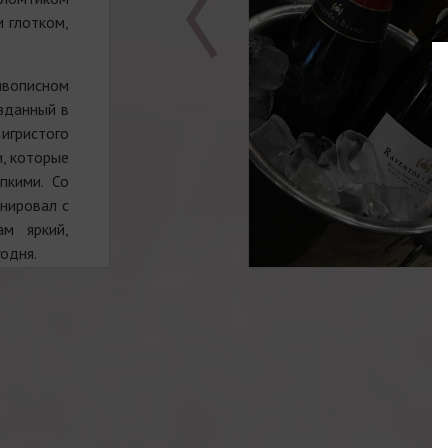
 глотком,
вописном
зданный в
 игристого
и, которые
пкими. Со
нировал с
ам яркий,
одня.
чает, что
вать ваши
любимой
предлагает
в и ноток
тенком.
JP.
 созданию