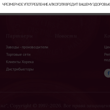
году первым в Испании сделал т
ЧРЕЗМЕРНОЕ УПОТРЕБЛЕНИЕ АЛКОГОЛЯ ВРЕДИТ ВАШЕМУ ЗДОРОВЬ
Сегодня же во владении Raventos i
руководят Мануэль Равентос и его
более 90 га земли, включающих по
зерновые и небольшое поле с ол
миндальными деревьями!
Партнеры
Новости
К
Работая вместе семье, удаетс
Заводы - производители
Це
изготовлении вин высочайшего 
региона Пенедес!
Торговые сети
Рег
по
Клиенты Хорека
Дистрибьюторы
нг",
Copyright © 1997-2026. Все права защищен