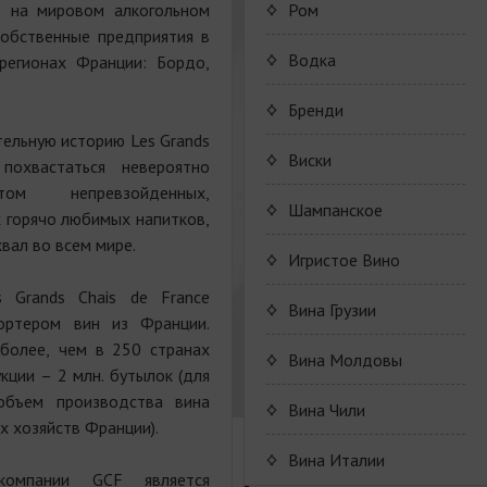
Коньяк Camus
Porto Valdouro
в на мировом алкогольном
Ром
собственные предприятия в
Серия портвейнов
NavyIsland Rum
Водка
регионах Франции: Бордо,
Porto Valdouro
Ром серии Navy Island
Бренди
тельную историю Les Grands
JP. Chenet Brandy
Виски
похвастаться невероятно
том непревзойденных,
JP. Chenet Brandy
Шампанское
х горячо любимых напитков,
вал во всем мире.
Champagne Drappier
Игристое Вино
 Grands Chais de France
Шампанское Drappier
JP. Chenet Sparkling
Вина Грузии
портером вин из Франции.
более, чем в 250 странах
Шампанское Drappier
Raventos i Blanc
Серия JP. Chenet
Shumi
Вина Молдовы
кции – 2 млн. бутылок (для
серии Millesime
Sparkling
объем производства вина
Marcel Cabelier
Вина серии Raventos i
Вино
Вина Чили
Шампанское серії Brut
х хозяйств Франции).
Серия JP. Chenet Ice
Blanc
высококачественное и
Nature
Ruggeri & C.S.p.a.
Edition
Marcel Cabelier
контролируемое по
Вина Италии
Cremant
происхождению
компании GСF является