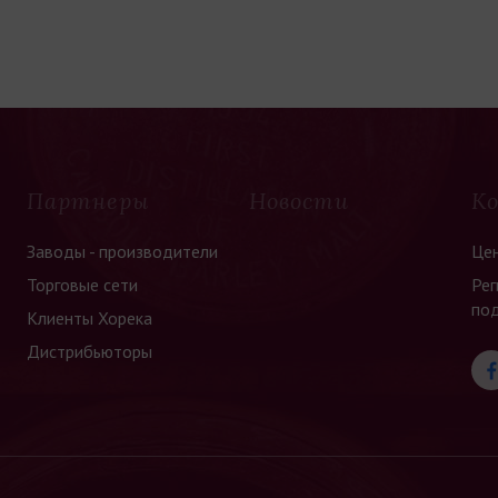
Партнеры
Новости
К
Заводы - производители
Це
Торговые сети
Рег
по
Клиенты Хорека
Дистрибьюторы