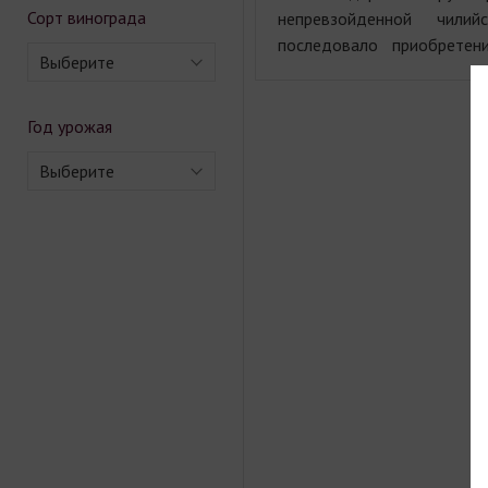
Сорт винограда
непревзойденной чилий
последовало приобретен
Выберите
Год урожая
Выберите