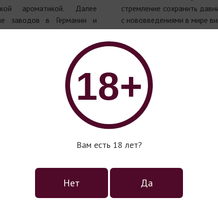
ской ароматикой. Далее
стремление сохранить давн
ие заводов в Германии и
с нововведениями в мире ви
18+
Вам есть 18 лет?
Замковые вина коллекции
Les Grands Chais de France
Нет
Да