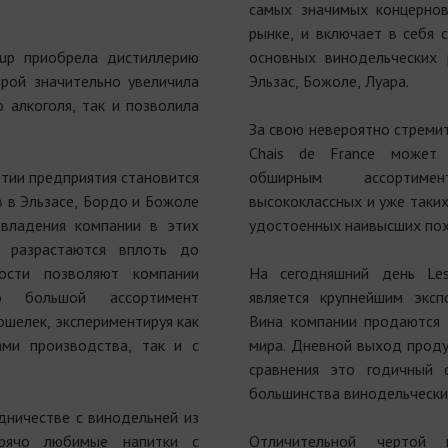
самых значимых концерно
рынке, и включает в себя 
up приобрела дистиллерию
основных винодельческих 
орой значительно увеличила
Эльзас, Божоле, Луара.
 алкоголя, так и позволила
За свою невероятно стреми
Chais de France может 
тии предприятия становится
обширным ассортимен
в в Эльзасе, Бордо и Божоле
высококлассных и уже таки
 владения компании в этих
удостоенных наивысших пох
о разрастаются вплоть до
ости позволяют компании
На сегодняшний день Les
но большой ассортимент
является крупнейшим экс
ошелек, экспериментируя как
Вина компании продаются 
ами производства, так и с
мира. Дневной выход проду
сравнения это годичный 
большинства винодельчески
дничестве с винодельней из
рячо любимые напитки с
Отличительной чертой 