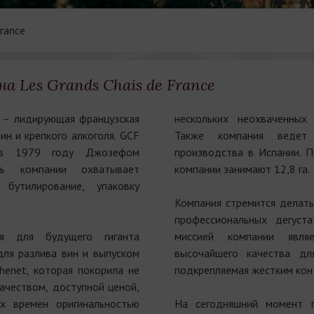
rance
а Les Grands Chais de France
e – лидирующая французская
нескольких неохваченных
ин и крепкого алкоголя. GCF
Также компания ведет
 в 1979 году Джозефом
производства в Испании. 
ть компании охватывает
компании занимают 12,8 га.
 бутилирование, упаковку
Компания стремится делать
профессиональных дегуст
я для будущего гиганта
миссией компании явля
для разлива вин и выпуском
высочайшего качества дл
Chenet, которая покорила не
подкрепляемая жестким кон
ачеством, доступной ценой,
х времен оригинальностью
На сегодняшний момент г