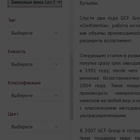
бутылки.
Спустя два года GCF Gro
Тип
«Confidentia», работа кот
Выберите
как объемы производимого
расширить ассортимент.
Емкость
Следующим этапом в разви
покупка сразу трех заводо
Выберите
в 1991 году, после чего
регионах безостановочн
Классификация
2004 года. Такие мощн
производить невероят
Выберите
напитков на любой вкус и к
с классическими методик
Цвет
ультрасовременными.
Выберите
В 2007 GCF Group в сотру
Чили подарила миру го