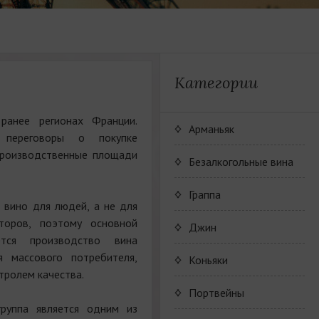
Категории
 ранее регионах Франции.
Арманьяк
 переговоры о покупке
Производственные площади
Безалкогольные вина
JP. Chenet Alcohol Free
Граппа
 вино для людей, а не для
аторов, поэтому основной
Arthur Merz Alcohol Free
Серия вин JP. Chenet
Джин
ется производство вина
Alcohol Free
Appalina Alcohol Free
Серия вин Arthur Metz
я массового потребителя,
Коньяки
Alcohol Free
тролем качества.
Серия вин Appalina
Коньячный Дом Camus
Портвейны
Alcohol Free
руппа является одним из