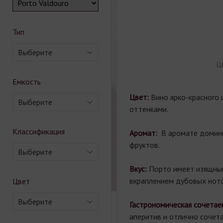
Тип
Выберите
Ц
Емкость
Цвет:
Вино ярко-красного 
Выберите
оттенками.
Классификация
Аромат:
В аромате домин
фруктов.
Выберите
Вкус:
Порто имеет изящный
вкраплением дубовых ното
Цвет
Выберите
Гастрономическая сочетае
аперитив и отлично сочет