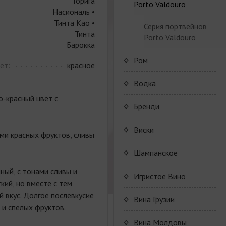
Торига
Коньяк Camus
Porto Valdouro
Насиональ •
Тинта Као •
Серия портвейнов
Тинта
Porto Valdouro
Барокка
Ром
ет:
красное
NavyIsland Rum
Водка
о-красный цвет с
Ром серии Navy Island
Бренди
JP. Chenet Brandy
Виски
ми красных фруктов, сливы
JP. Chenet Brandy
Шампанское
ный, с тонами сливы и
Champagne Drappier
Игристое Вино
гкий, но вместе с тем
й вкус. Долгое послевкусие
Шампанское Drappier
JP. Chenet Sparkling
Вина Грузии
 и спелых фруктов.
Шампанское Drappier
Raventos i Blanc
Серия JP. Chenet
Shumi
Вина Молдовы