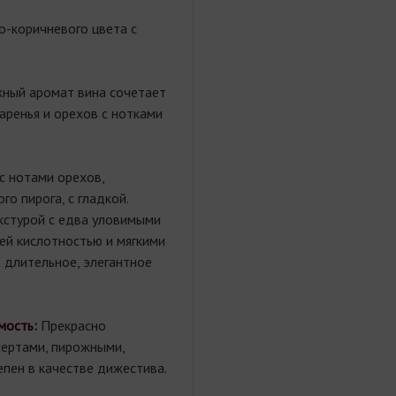
о-коричневого цвета с
жный аромат вина сочетает
аренья и орехов с нотками
с нотами орехов,
го пирога, с гладкой.
кстурой с едва уловимыми
й кислотностью и мягкими
 длительное, элегантное
мость:
Прекрасно
сертами, пирожными,
епен в качестве дижестива.