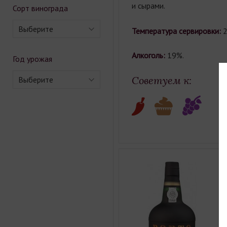
и сырами.
Сорт винограда
Выберите
Температура сервировки:
2
Aлкоголь:
19%.
Год урожая
Советуем к:
Выберите
П
V
a
В