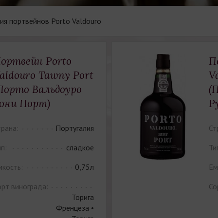
ия портвейнов Porto Valdouro
ортвейн Porto
П
aldouro Tawny Port
V
Порто Вальдоуро
(
они Порт)
Р
трана:
Португалия
Ст
п:
сладкое
Ти
мкость:
0,75л
Ем
орт винограда:
Со
Торига
Френцеза •