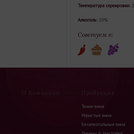
Температура сервировки:
2
Алкоголь:
20%.
Советуем к:
О Компании
Продукция
Тихие вина
Игристые вина
Безалкогольные вина
Ликеры & Настойки