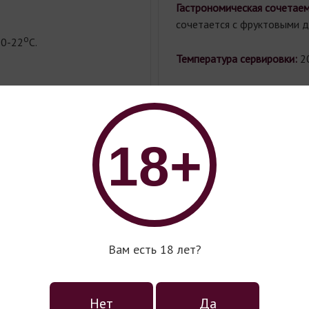
Гастрономическая сочетае
сочетается с фруктовыми д
о
0-22
С.
Температура сервировки:
2
Aлкоголь:
19%.
Советуем к:
18+
ортвейн Porto
aldouro Tawny 10
Вам есть 18 лет?
ns (Порто
альдоуро Тони
Нет
Да