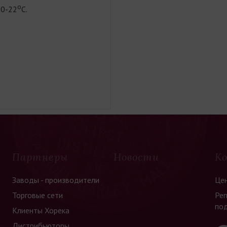
о
0-22
С.
Партнеры
Новости
К
Заводы - производители
Це
Торговые сети
Рег
по
Клиенты Хорека
Дистрибьюторы