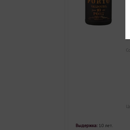
П
С
Ти
Е
С
Ц
Выдержка:
10 лет.