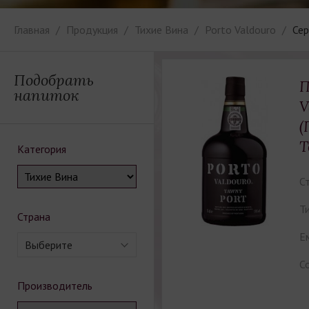
Главная
Продукция
Тихие Вина
Porto Valdouro
Сер
Подобрать
П
напиток
V
(
Т
Категория
С
Ти
Страна
Е
Выберите
С
Производитель