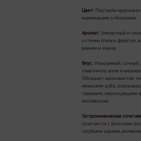
Цвет:
Портвейн красноват
малиновыми отблесками.
Аромат:
Элегантный и сло
оттенки спелых фруктов, в
ванили и изюма.
Вкус:
Изысканный, сочный, 
сливочного желе и вишнево
Обладает шелковистой те
нюансами дуба, освежающе
танинами, переходящими в
послевкусие.
Гастрономическая сочетае
сочетается с богатыми де
голубыми сырами, великол