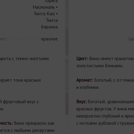
Торига
Насиональ •
Тинта Као •
Тинта
Барокка
вет:
красное
Цв
цвета с темно-желтыми
Цвет:
Вино имеет гранатов
золотистыми бликами.
ируют тона красных
Аромат:
Богатый, с оттенка
и клубники.
 фруктовый вкус с
Вкус:
Богатый, уравновешен
к.
красных фруктов. У вина мя
невероятно глубокий и ярки
мость:
Вино прекрасно как
с нотками дубовой стружки
ается с любыми десертами