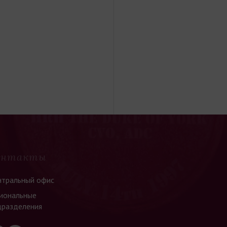
онтакты
нтральный офис
иональные
дразделения