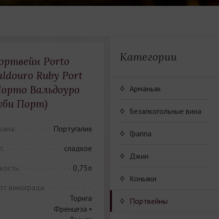
Категории
ортвейн Porto
aldouro Ruby Port
Порто Вальдоуро
Арманьяк
уби Порт)
Безалкогольные вина
рана:
Португалия
JP. Chenet Alcohol Free
Граппа
п:
сладкое
Arthur Merz Alcohol Free
Серия вин JP. Chenet
Джин
Alcohol Free
кость:
0,75л
Appalina Alcohol Free
Серия вин Arthur Metz
Коньяки
Alcohol Free
рт винограда:
Серия вин Appalina
Торига
Коньячный Дом Camus
Портвейны
Alcohol Free
Френцеза •